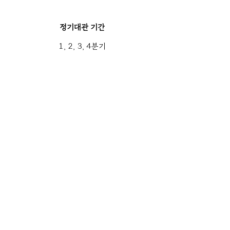
정기대관 기간
1, 2, 3, 4분기
​대관공고
(전년도) 10, 1, 4, 7
월
​마지막 주
​대관신청
(전년도) 11, 2, 5, 8,월
첫째 주 ~ 둘째 주
​대관심사
(전년도) 11, 2, 5, 8
월