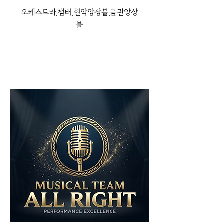
오케스트라,챔버,현악앙상블,금관앙상
블