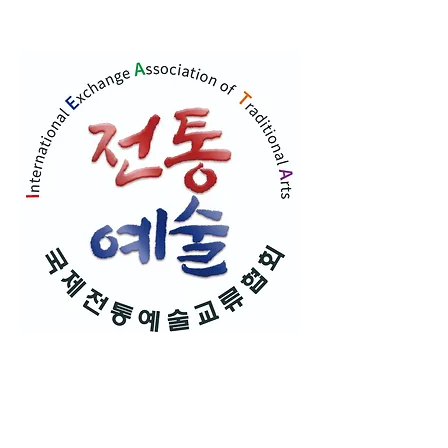
국제전통예술교류협회
풍물놀이(농악) 및 사물놀이