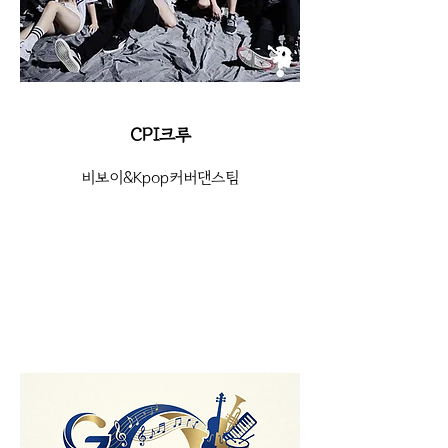
CPI크루
비보이&Kpop커버댄스팀