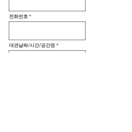
전화번호
대관날짜/시간/공간명
취소사유
개인정보 수집 및 이용 약관을 확인
하고 동의합니다.
이용약관 보기