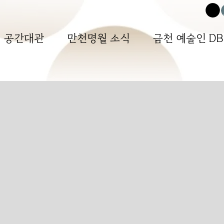
공간대관
만천명월 소식
금천 예술인 DB