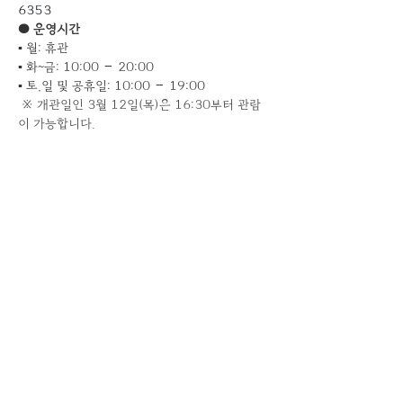
6353​​
● 운영시간
▪ 월: 휴관
▪ 화~금: 10:00 – 20:00
▪ 토,일 및 공휴일: 10:00 – 19:00
 ※ 개관일인 3월 12일(목)은 16:30부터 관람
이 가능합니다.
​                                                                      
서울시립 서서울미술관 개관특별전
세마 퍼포먼스 《호흡》
2026년 3월 12일 – 2026년 4월 12일
참여 작가
감동환, 곽소진, 그레이코드, 지인, 김온, 남정
현, 노경애, 다페르튜토 스튜디오, 박은주, 박종
빈, 박재평, 안초롱, 차재민, 오민, 오선영, 오현
택, 윤정원, 은재필, 이민재, 이신후, 이윤정, 임
지애, 장수미, 정세영, 조승호, 조익정, 조현진, 