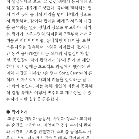
이 생성된다고 보고, 그 접점 위에서 동시대의 소
리 풍경을 새롭게 구성한다. 금나래 갤러리는 전
시 기간 동안 물리적 제약을 넘어 환대의 장소로
서 작동하며, 참여와 관계를 매개로 서로의 시간
을 공유하는 열린 경험의 장으로 변모한다. 작가
는 작가가 모은 4명의 멤버들과 7월부터 서서울
미술관 인터미디어랩, 동네책방 원테이블, 포천 
스튜디오를 경유하여 모임을 이어왔다. 전시기
간 동안 금나래갤러리는 작가의 작업실이자 합주
실, 공연장이 되어 관객에게 ‘함께 듣기’를 제안
한다. 전시장에는 프로젝트 과정에서 맺어진 관
계와 시간을 기록한 <송 캠프 Song Camp>의 흔
적과, 비가시적인 사회적 리듬을 감각하는 탐구
가 함께 놓인다. 이를 통해 개인의 리듬이 공동체
적 경험 속에서 어떻게 변주되고 재구성될 수 있
는지에 대한 실험을 공유한다.
● 작가소개
 조승호는 개인과 공동체, 사건과 장소가 교차하
는 순간을 포착하며, 비언어적 경험 속에서 관계
와 시간의 구조를 관찰한다. 소리를 중심으로 사
운드, 설치, 퍼포먼스 작업을 해 온 작가에게 음