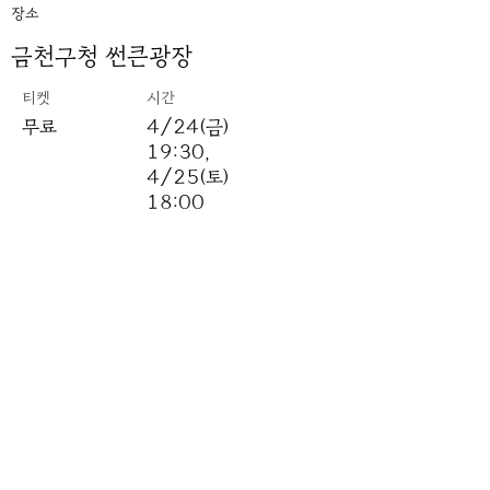
장소
금천구청 썬큰광장
​티켓
시간
무료
4/24(금)
19:30,
4/25(토)
18:00