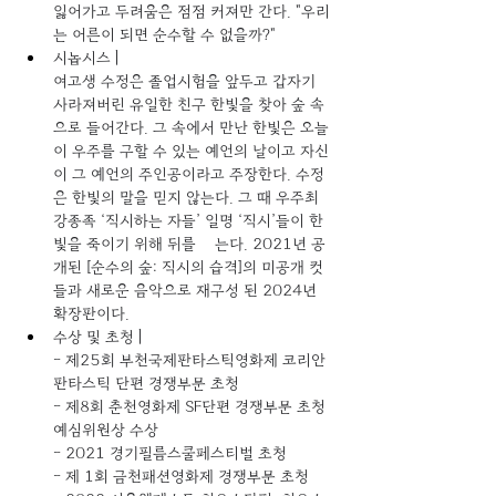
잃어가고 두려움은 점점 커져만 간다. "우리
는 어른이 되면 순수할 수 없을까?" 
시놉시스 | 
여고생 수정은 졸업시험을 앞두고 갑자기 
사라져버린 유일한 친구 한빛을 찾아 숲 속
으로 들어간다. 그 속에서 만난 한빛은 오늘
이 우주를 구할 수 있는 예언의 날이고 자신
이 그 예언의 주인공이라고 주장한다. 수정
은 한빛의 말을 믿지 않는다. 그 때 우주최
강종족 ‘직시하는 자들’ 일명 ‘직시’들이 한
빛을 죽이기 위해 뒤를 쫒는다. 2021년 공
개된 [순수의 숲: 직시의 습격]의 미공개 컷
들과 새로운 음악으로 재구성 된 2024년 
확장판이다. 
수상 및 초청 | 
- 제25회 부천국제판타스틱영화제 코리안
판타스틱 단편 경쟁부문 초청 
- 제8회 춘천영화제 SF단편 경쟁부문 초청 
예심위원상 수상 
- 2021 경기필름스쿨페스티벌 초청 
- 제 1회 금천패션영화제 경쟁부문 초청 