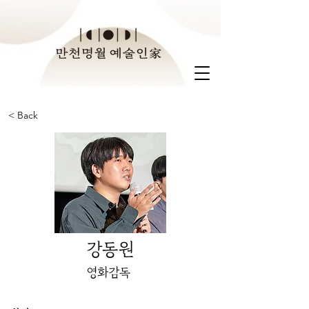
< Back
강동원
영화감독