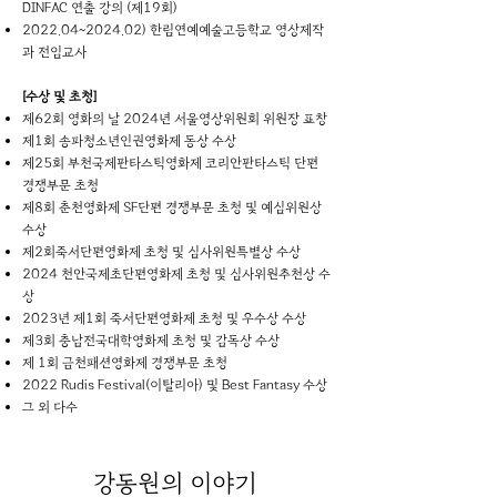
DINFAC 연출 강의 (제19회)
2022.04~2024.02) 한림연예예술고등학교 영상제작
과 전임교사
[수상 및 초청]
제62회 영화의 날 2024년 서울영상위원회 위원장 표창
제1회 송파청소년인권영화제 동상 수상
제25회 부천국제판타스틱영화제 코리안판타스틱 단편
경쟁부문 초청
제8회 춘천영화제 SF단편 경쟁부문 초청 및 예심위원상
수상
제2회죽서단편영화제 초청 및 심사위원특별상 수상
2024 천안국제초단편영화제 초청 및 심사위원추천상 수
상
2023년 제1회 죽서단편영화제 초청 및 우수상 수상
제3회 충남전국대학영화제 초청 및 감독상 수상
제 1회 금천패션영화제 경쟁부문 초청
2022 Rudis Festival(이탈리아) 및 Best Fantasy 수상
그 외 다수
강동원
의 이야기