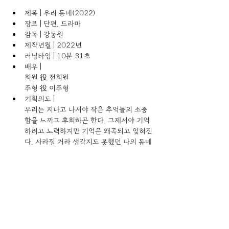
제목 | 우리 동네(2022) 
장르 | 단편, 드라마 
감독 | 강동원 
제작년월 | 2022년 
러닝타임 | 10분 31초 
배우 | 
희원 役 전희원 
주형 役 이주형 
기획의도 | 
우리는 지나고 나서야 작은 추억들의 소중
함을 느끼고 후회하곤 한다. 그제서야 기억
하려고 노력하지만 기억은 왜곡되고 잊혀진
다. 사라질 거라 생각지도 못했던 나의 동네
가 어느새 재개발로 사라지고, 그 때 같이 
놀던 친구의 행방은 알 방법조차 없다. 그 
때에 마음을 똑같이 느낄 수는 없겠지만 영
화로나마 만들어 남겨두려고 한다. 
시놉시스 | 
오랜만에 동네로 돌아온 희원은 아직 동네
에 남아있는 주형을 만난다. 만년 만화가를 
준비하는 주형에게 희원은 웹툰작가를 하라