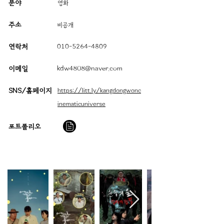
분야
영화
주소
​비공개
연락처
010-5264-4809
이메일
kdw4808@naver.com
SNS/홈페이지
https://litt.ly/kangdongwonc
inematicuniverse
​포트폴리오