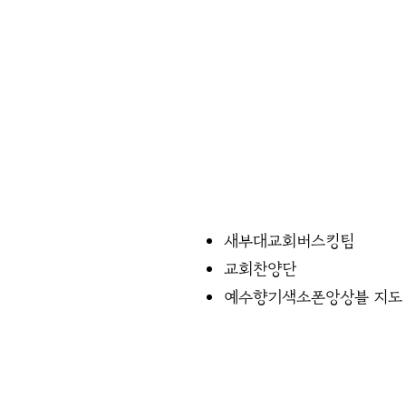
새부대교회버스킹팀
교회찬양단
예수향기색소폰앙상블 지도