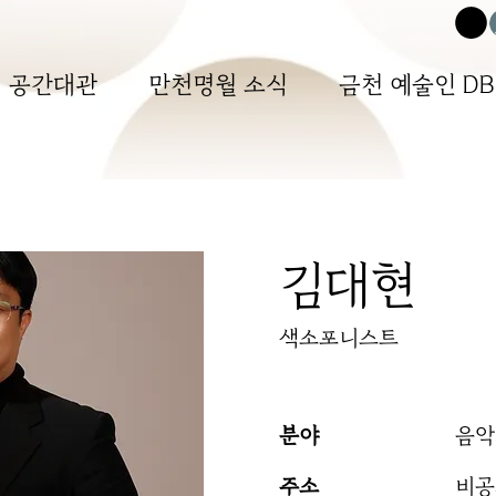
공간대관
만천명월 소식
금천 예술인 DB
김대현
색소포니스트
분야
음악
주소
​비