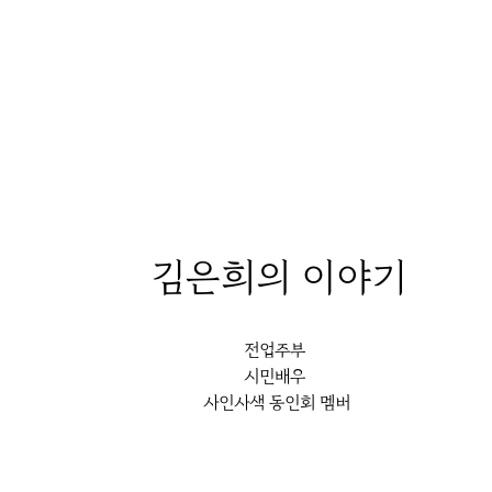
김은희
의 이야기
전업주부 
시민배우 
사인사색 동인회 멤버