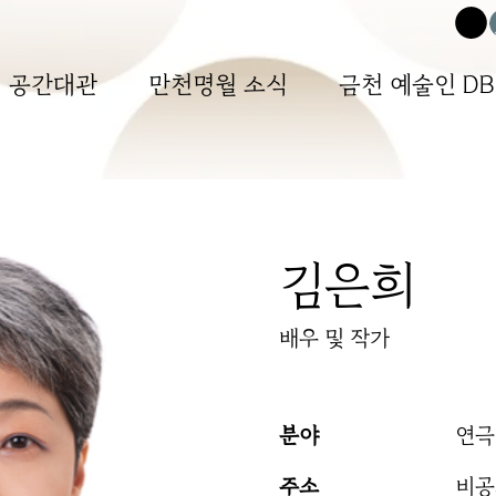
공간대관
만천명월 소식
금천 예술인 DB
김은희
배우 및 작가
분야
연극
주소
​비