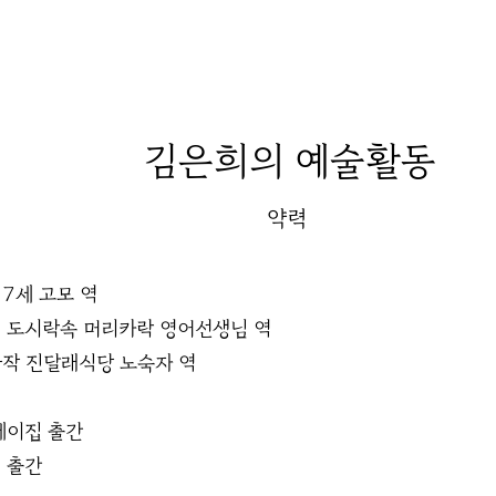
김은희
의 예술활동
약력
7세 고모 역
 도시락속 머리카락 영어선생님 역
가작 진달래식당 노숙자 역
세이집 출간
 출간