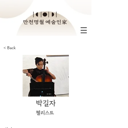
< Back
박길자
첼리스트