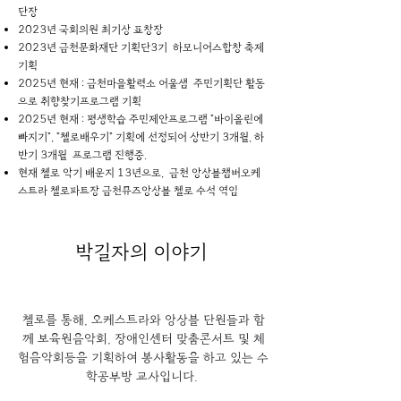
단장
2023년 국회의원 최기상 표창장
2023년 금천문화재단 기획단3기 하모니어스합창 축제
기획
2025년 현재 : 금천마을활력소 어울샘 주민기획단 활동
으로 취향찾기프로그램 기획
2025년 현재 : 평생학습 주민제안프로그램 "바이올린에
빠지기", "첼로배우기" 기획에 선정되어 상반기 3개월, 하
반기 3개월 프로그램 진행중.
현재 첼로 악기 배운지 13년으로, 금천 앙상블챔버오케
스트라 첼로파트장 금천뮤즈앙상블 첼로 수석 역임
박길자
의 이야기
첼로를 통해, 오케스트라와 앙상블 단원들과 함
께 보육원음악회, 장애인센터 맞춤콘서트 및 체
험음악회등을 기획하여 봉사활동을 하고 있는 수
학공부방 교사입니다. 