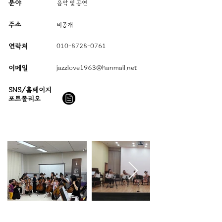
분야
음악 및 공연
주소
​비공개
연락처
010-8728-0761
이메일
jazzlove1963@hanmail.net
SNS/홈페이지
​포트폴리오