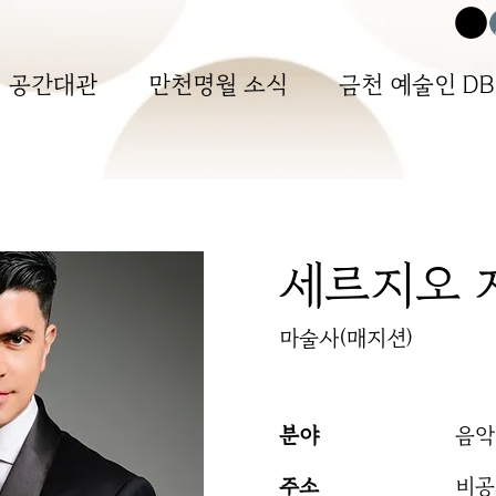
공간대관
만천명월 소식
금천 예술인 DB
세르지오 
마술사(매지션)
분야
음악
주소
​비