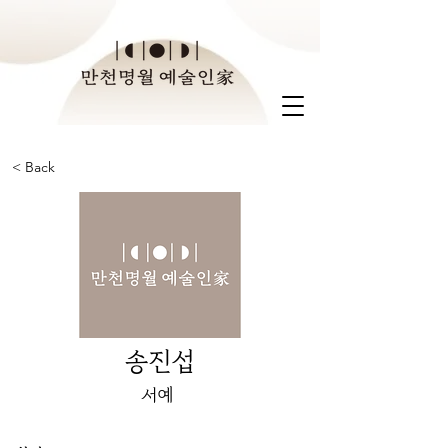
< Back
송진섭
서예