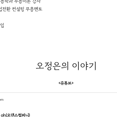
용학과 무용이론 강사
업전환 컨설팅 무용멘토
역임
오정은
의 이야기
<유튜브>
om
un oh(오댄스컴퍼니)