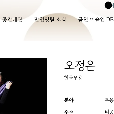
공간대관
만천명월 소식
금천 예술인 DB
오정은
한국무용
분야
무용
주소
​비