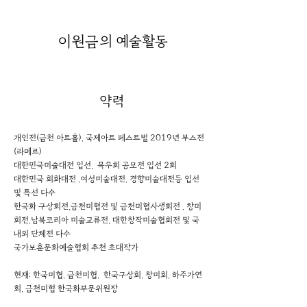
이원금
의 예술활동
약력
개인전(금천 아트홀), 국제아트 페스트벌 2019년 부스전
(라메르)
대한민국미술대전 입선, 목우회 공모전 입선 2회
대한민국 회화대전 ,여성미술대전, 경향미술대전등 입선
및 특선 다수
한국화 구상회전,금천미협전 및 금천미협사생회전 , 창미
회전,남북코리아 미술교류전, 대한창작미술협회전 및 국
내외 단체전 다수
국가보훈문화예술협회 추천 초대작가
현재: 한국미협, 금천미협, 한국구상회, 창미회, 하주가연
회, 금천미협 한국화부문위원장