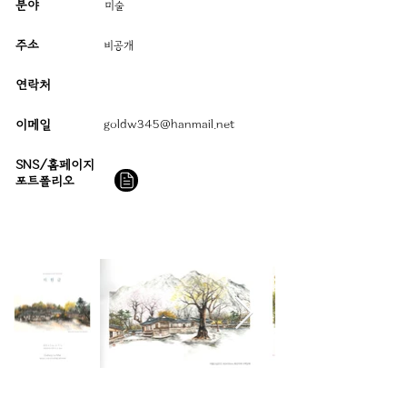
분야
미술
주소
​비공개
연락처
이메일
goldw345@hanmail.net
SNS/홈페이지
​포트폴리오