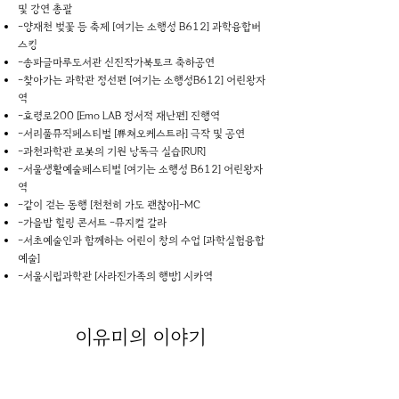
및 강연 총괄
-양재천 벚꽃 등 축제 [여기는 소행성 B612] 과학융합버
스킹
-송파글마루도서관 신진작가북토크 축하공연
-찾아가는 과학관 정선편 [여기는 소행성B612] 어린왕자
역
-효령로200 [Emo LAB 정서적 재난편] 진행역
-서리풀뮤직페스티벌 [쀼쳐오케스트라] 극작 및 공연
-과천과학관 로봇의 기원 낭독극 실습[RUR]
-서울생활예술페스티벌 [여기는 소행성 B612] 어린왕자
역
-같이 걷는 동행 [천천히 가도 괜찮아]-MC
-가을밤 힐링 콘서트 -뮤지컬 갈라
-서초예술인과 함께하는 어린이 창의 수업 [과학실험융합
예술]
-서울시립과학관 [사라진가족의 행방] 시카역
이유미
의 이야기