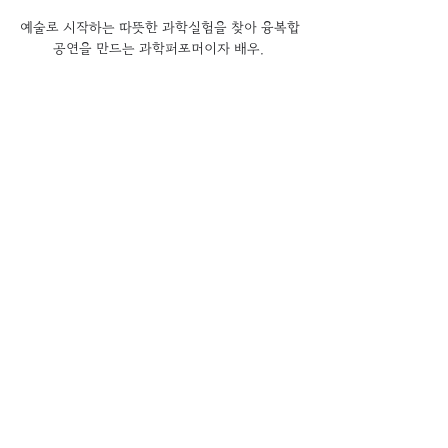
예술로 시작하는 따뜻한 과학실험을 찾아 융복합
공연을 만드는 과학퍼포머이자 배우, 
그리고 창작자 이유미입니다. 
창작과 공연 그리고 교육에 이르는 모든 과정을 
혼자서 소화가 가능합니다. 
금천구와는 청년들과 캘리그라피 활동을 시작으
로 금하마을 마을축제 공연을 하게 되면서 깊어
지게 되었습니다. 
감사합니다.