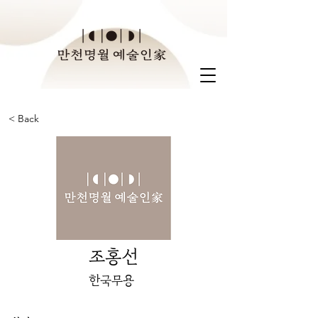
< Back
조홍선
한국무용