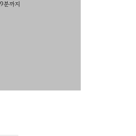
 59분까지