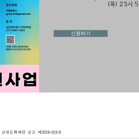
(목) 23시
신청하기