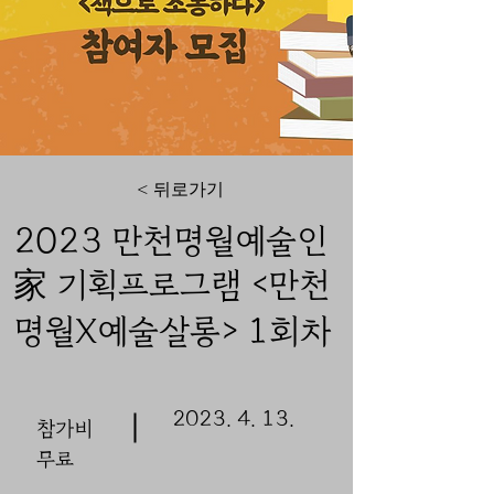
< 뒤로가기
2023 만천명월예술인
家 기획프로그램 <만천
명월X예술살롱> 1회차
2023. 4. 13
.
참가비
무료